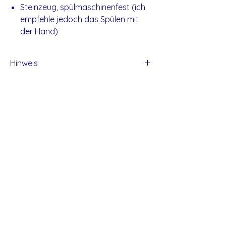
Steinzeug, spülmaschinenfest (ich
empfehle jedoch das Spülen mit
der Hand)
Hinweis
Alle Produkte von Studio Tadaa sind
handgefertigt und daher können kleine
Unvollkommen entstehen.