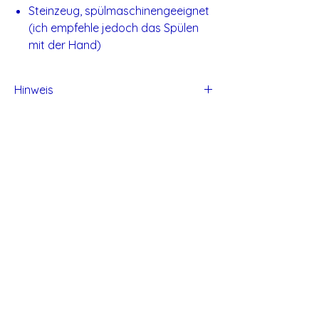
Steinzeug, spülmaschinengeeignet
(ich empfehle jedoch das Spülen
mit der Hand)
Hinweis
Alle Produkte von Studio Tadaa sind
handgefertigt und daher können kleine
Unvollkommen entstehen.