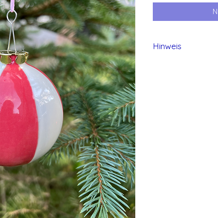
N
Hinweis
Alle Produkte von 
und daher können 