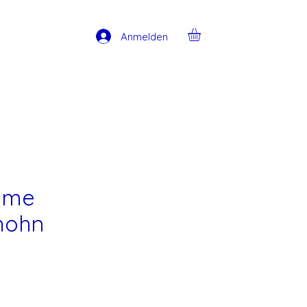
Anmelden
ume
mohn