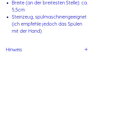
Breite (an der breitesten Stelle): ca.
5,5cm
Steinzeug, spülmaschinengeeignet
(ich empfehle jedoch das Spülen
mit der Hand)
Hinweis
Alle Produkte von Studio Tadaa sind
handgefertigt und daher können kleine
Unvollkommen entstehen.