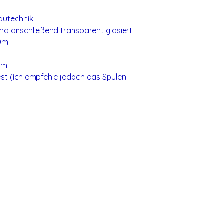
autechnik
d anschließend transparent glasiert
0ml
cm
st (ich empfehle jedoch das Spülen