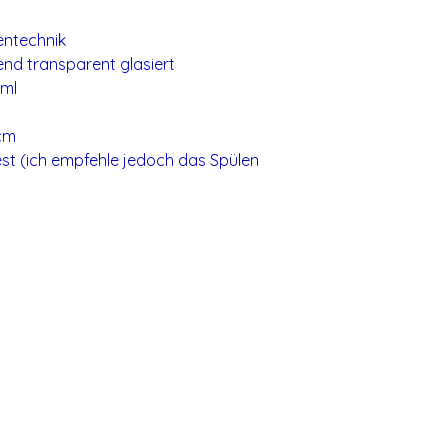
entechnik
nd transparent glasiert
0ml
cm
st (ich empfehle jedoch das Spülen