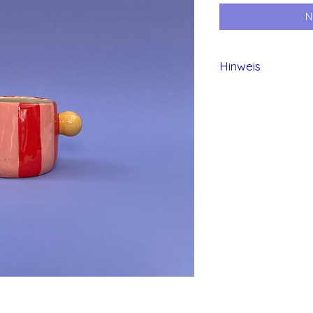
N
Hinweis
Alle Produkte von 
und daher können 