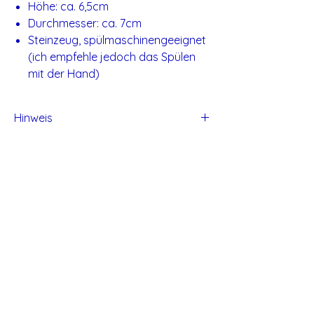
Höhe: ca. 6,5cm
Durchmesser: ca. 7cm
Steinzeug, spülmaschinengeeignet
(ich empfehle jedoch das Spülen
mit der Hand)
Hinweis
Alle Produkte von Studio Tadaa sind
handgefertigt und daher können kleine
Unvollkommen entstehen.