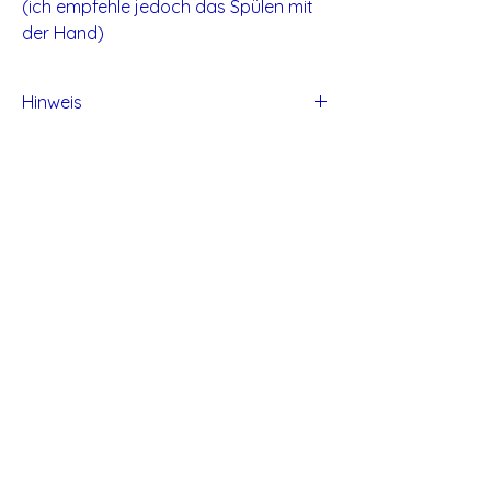
(ich empfehle jedoch das Spülen mit
der Hand)
Hinweis
Alle Produkte von Studio Tadaa sind
handgefertigt und daher können kleine
Unvollkommen entstehen.