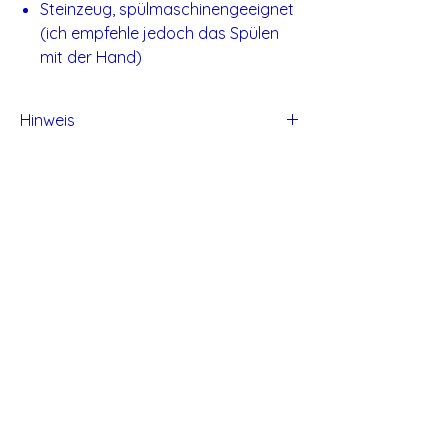
Steinzeug, spülmaschinengeeignet
(ich empfehle jedoch das Spülen
mit der Hand)
Hinweis
Alle Produkte von Studio Tadaa sind
handgefertigt und daher können kleine
Unvollkommen entstehen.