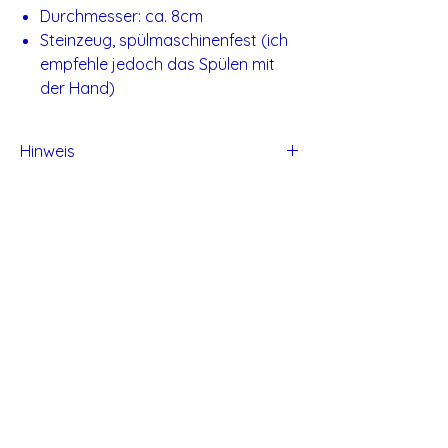
Durchmesser: ca. 8cm
Steinzeug, spülmaschinenfest (ich
empfehle jedoch das Spülen mit
der Hand)
Hinweis
Alle Produkte von Studio Tadaa sind
handgefertigt und daher können kleine
Unvollkommen entstehen.