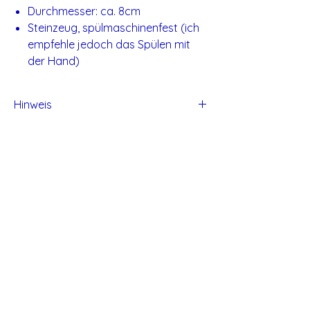
Durchmesser: ca. 8cm
Steinzeug, spülmaschinenfest (ich
empfehle jedoch das Spülen mit
der Hand)
Hinweis
Alle Produkte von Studio Tadaa sind
handgefertigt und daher können kleine
Unvollkommen entstehen.