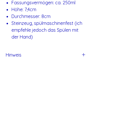
Fassungsvermögen: ca. 250ml
Höhe: 7,4cm
Durchmesser: 8cm
Steinzeug, spülmaschinenfest (ich
empfehle jedoch das Spülen mit
der Hand)
Hinweis
Alle Produkte von Studio Tadaa sind
handgefertigt und daher können kleine
Unvollkommenheiten entstehen.