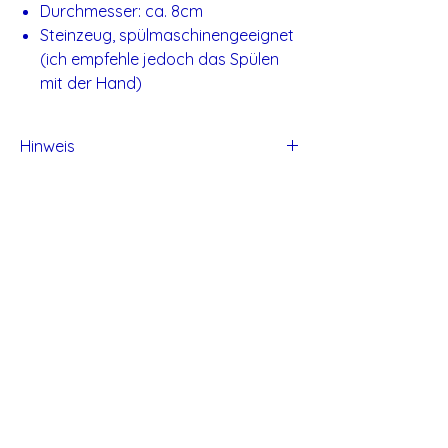
Durchmesser: ca. 8cm
Steinzeug, spülmaschinengeeignet
(ich empfehle jedoch das Spülen
mit der Hand)
Hinweis
Alle Produkte von Studio Tadaa sind
handgefertigt und daher können kleine
Unvollkommen entstehen.