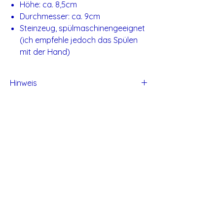
Höhe: ca. 8,5cm
Durchmesser: ca. 9cm
Steinzeug, spülmaschinengeeignet
(ich empfehle jedoch das Spülen
mit der Hand)
Hinweis
Alle Produkte von Studio Tadaa sind
handgefertigt und daher können kleine
Unvollkommen entstehen.