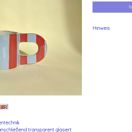
N
Hinweis
Alle Produkte von 
und daher können 
entechnik
nschließend transparent glasiert