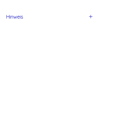
Hinweis
Alle Produkte von Studio Tadaa sind
handgefertigt und daher können kleine
Unvollkommen entstehen.