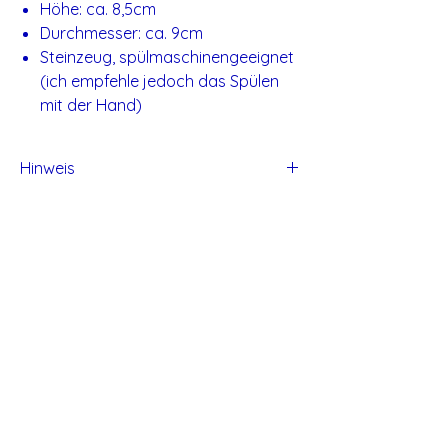
Höhe: ca. 8,5cm
Durchmesser: ca. 9cm
Steinzeug, spülmaschinengeeignet
(ich empfehle jedoch das Spülen
mit der Hand)
Hinweis
Alle Produkte von Studio Tadaa sind
handgefertigt und daher können kleine
Unvollkommen entstehen.