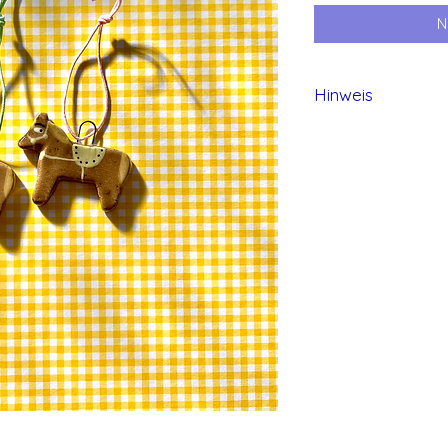
N
Hinweis
Alle Produkte von 
und daher können 